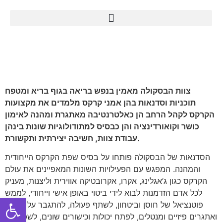
צוות הבסקולה מאמין בנפש בריאה בגוף בריא ומטפח
תוכניות וסדנאות בהן אמני קרקס מלמדים את מקצועות
הקרקס לקהל הרחב הן כאלטרנטיבה מאתגרת ומהנה לאימון
כושר וקואורדינציה והן כבסיס למתודולוגיות שונות בינהן
עבודת צוות, חשיבה יצירתית ותקשורת.
הסדנאות של הבסקולה פותחו על בסיס שפת הקרקס הייחודית
והמהנה. המפגש עם הפעילויות השונות המאפיינים את עולם
הקרקס כגון ג’אגלינג, אקרו, אקרובטיקה אווירית וליצנות, מעניק
לכל אדם הזדמנות לבוא לידי ביטוי באופן אישי וייחודי, לממש
Open toolbar
פוטנציאל של חוסן וביטחון, לשתף פעולה, להתגבר על קשיים
ואתגרים פיזיים ומנטלים, לפתח יכולות וכישורים שונים, לשפר את